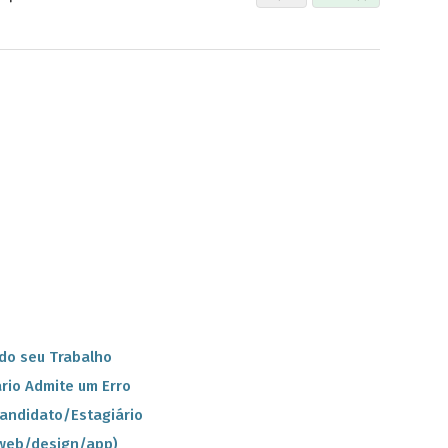
 do seu Trabalho
rio Admite um Erro
Candidato/Estagiário
(web/design/app)