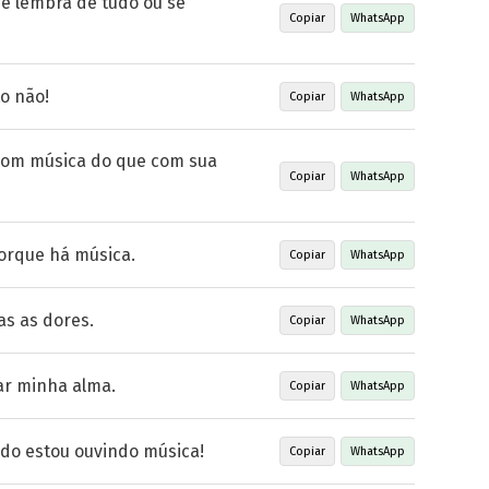
se lembra de tudo ou se
Copiar
WhatsApp
to não!
Copiar
WhatsApp
com música do que com sua
Copiar
WhatsApp
orque há música.
Copiar
WhatsApp
as as dores.
Copiar
WhatsApp
ar minha alma.
Copiar
WhatsApp
do estou ouvindo música!
Copiar
WhatsApp