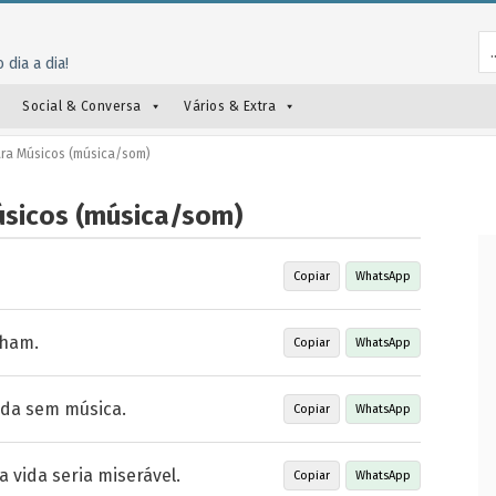
 dia a dia!
Social & Conversa
Vários & Extra
ara Músicos (música/som)
Músicos (música/som)
Copiar
WhatsApp
lham.
Copiar
WhatsApp
ida sem música.
Copiar
WhatsApp
 vida seria miserável.
Copiar
WhatsApp