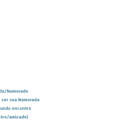
ada/Namorado
a ser sua Namorada
gundo encontro
ntro/amizade)